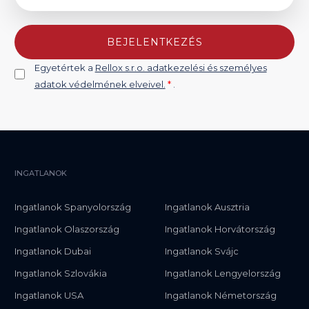
BEJELENTKEZÉS
Egyetértek a
Rellox s.r.o. adatkezelési és személyes
adatok védelmének elveivel.
*
.
INGATLANOK
Ingatlanok Spanyolország
Ingatlanok Ausztria
Ingatlanok Olaszország
Ingatlanok Horvátország
Ingatlanok Dubai
Ingatlanok Svájc
Ingatlanok Szlovákia
Ingatlanok Lengyelország
Ingatlanok USA
Ingatlanok Németország