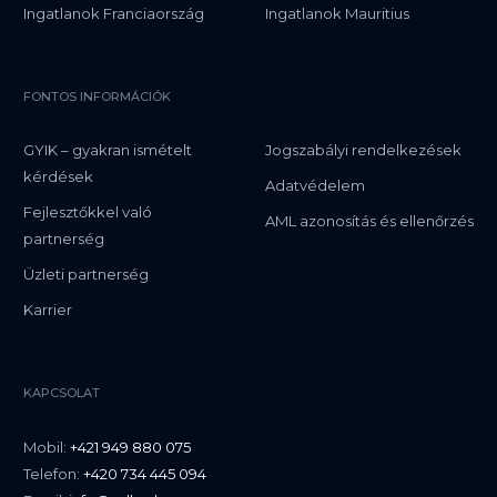
Ingatlanok Franciaország
Ingatlanok Mauritius
FONTOS INFORMÁCIÓK
GYIK – gyakran ismételt
Jogszabályi rendelkezések
kérdések
Adatvédelem
Fejlesztőkkel való
AML azonosítás és ellenőrzés
partnerség
Üzleti partnerség
Karrier
KAPCSOLAT
Mobil:
+421 949 880 075
Telefon:
+420 734 445 094