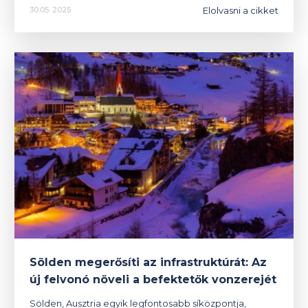
Elolvasni a cikket
30.05. 2025
Sölden megerősíti az infrastruktúrát: Az
új felvonó növeli a befektetők vonzerejét
Sölden, Ausztria egyik legfontosabb síközpontja,