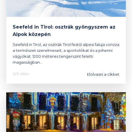
Seefeld in Tirol: osztrák gyöngyszem az
Alpok közepén
Seefeld in Tirol, az osztrák Tirol festői alpesi faluja vonzza
a természet szerelmeseit, a sportolókat és a pihenni
vágyókat. 1200 méteres tengerszint feletti
magasságban…
Elolvasni a cikket
12.11. 2024