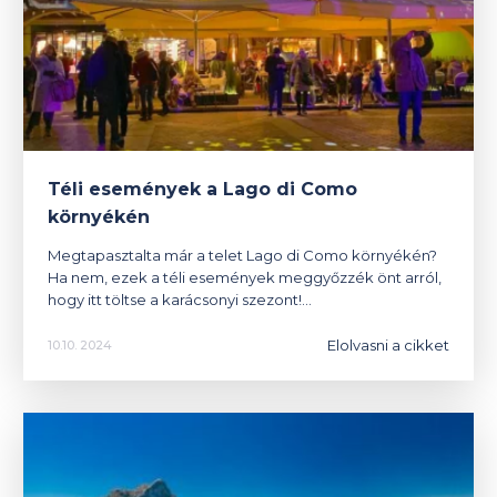
Téli események a Lago di Como
környékén
Megtapasztalta már a telet Lago di Como környékén?
Ha nem, ezek a téli események meggyőzzék önt arról,
hogy itt töltse a karácsonyi szezont!…
Elolvasni a cikket
10.10. 2024