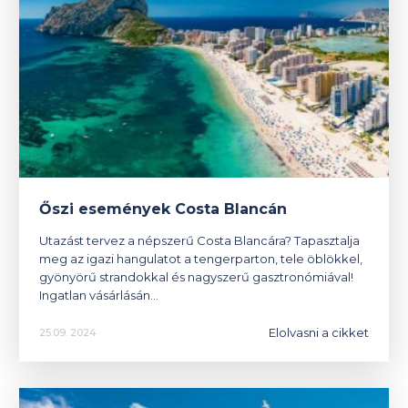
Őszi események Costa Blancán
Utazást tervez a népszerű Costa Blancára? Tapasztalja
meg az igazi hangulatot a tengerparton, tele öblökkel,
gyönyörű strandokkal és nagyszerű gasztronómiával!
Ingatlan vásárlásán…
Elolvasni a cikket
25.09. 2024