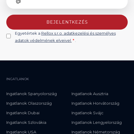
BEJELENTKEZÉS
Egyetértek a
Rellox s.r.o. adatkezelési és személyes
adatok védelmének elveivel.
*
.
INGATLANOK
Ingatlanok Spanyolország
Ingatlanok Ausztria
Ingatlanok Olaszország
Ingatlanok Horvátország
Ingatlanok Dubai
Ingatlanok Svájc
Ingatlanok Szlovákia
Ingatlanok Lengyelország
Ingatlanok USA
Ingatlanok Németország