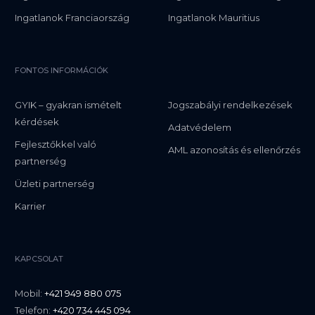
Ingatlanok Franciaország
Ingatlanok Mauritius
FONTOS INFORMÁCIÓK
GYIK – gyakran ismételt
Jogszabályi rendelkezések
kérdések
Adatvédelem
Fejlesztőkkel való
AML azonosítás és ellenőrzés
partnerség
Üzleti partnerség
Karrier
KAPCSOLAT
Mobil:
+421 949 880 075
Telefon:
+420 734 445 094