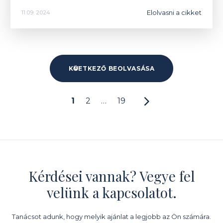
Elolvasni a cikket
11.09. 2024
KӦVETKEZŐ BEOLVASÁSA
1
2
…
19
Kérdései vannak? Vegye fel
velünk a kapcsolatot.
Tanácsot adunk, hogy melyik ajánlat a legjobb az Ön számára.