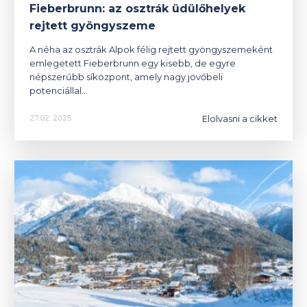
Fieberbrunn: az osztrák üdülőhelyek
rejtett gyöngyszeme
A néha az osztrák Alpok félig rejtett gyöngyszemeként
emlegetett Fieberbrunn egy kisebb, de egyre
népszerűbb síközpont, amely nagy jövőbeli
potenciállal…
Elolvasni a cikket
27.02. 2025