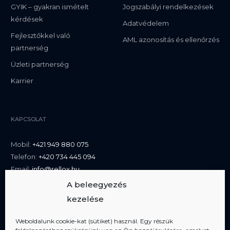
GYIK – gyakran ismételt
Jogszabályi rendelkezések
kérdések
Adatvédelem
Fejlesztőkkel való
AML azonosítás és ellenőrzés
partnerség
Üzleti partnerség
Karrier
KAPCSOLAT
Mobil:
+421 949 880 075
Telefon:
+420 734 445 094
Email:
info@rellox.hu
A beleegyezés
kezelése
Weboldalunk cookie-kat (sütiket) használ. Egy részük