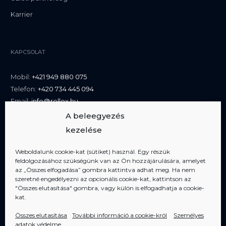
Karrier
KAPCSOLAT
Mobil:
+421 949 880 075
Telefon:
+420 734 445 094
Email:
info@rellox.hu
A beleegyezés
kezelése
Weboldalunk cookie-kat (sütiket) használ. Egy részük
feldolgozásához szükségünk van az Ön hozzájárulására, amelyet
az „Összes elfogadása” gombra kattintva adhat meg. Ha nem
szeretné engedélyezni az opcionális cookie-kat, kattintson az
"Összes elutasítása" gombra, vagy külön is elfogadhatja a cookie-
Tagjai vagyunk
AIPP
kat.
Összes elutasítása
További információ a cookie-król
Személyes
adatok védelme