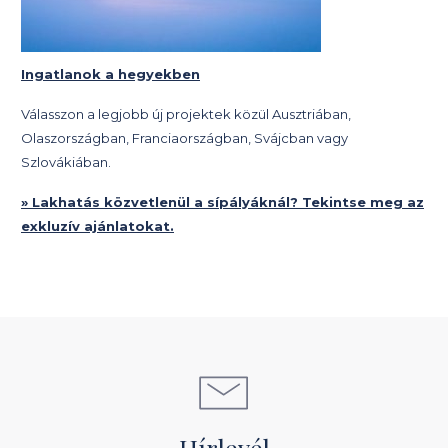
Ingatlanok a hegyekben
Válasszon a legjobb új projektek közül Ausztriában,
Olaszországban, Franciaországban, Svájcban vagy
Szlovákiában.
» Lakhatás közvetlenül a sípályáknál? Tekintse meg az
exkluzív ajánlatokat.
Hírlevél