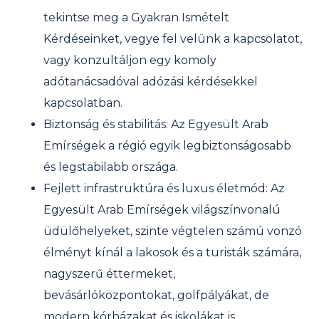
tekintse meg a Gyakran Ismételt
Kérdéseinket, vegye fel velünk a kapcsolatot,
vagy konzultáljon egy komoly
adótanácsadóval adózási kérdésekkel
kapcsolatban.
Biztonság és stabilitás: Az Egyesült Arab
Emírségek a régió egyik legbiztonságosabb
és legstabilabb országa.
Fejlett infrastruktúra és luxus életmód: Az
Egyesült Arab Emírségek világszínvonalú
üdülőhelyeket, szinte végtelen számú vonzó
élményt kínál a lakosok és a turisták számára,
nagyszerű éttermeket,
bevásárlóközpontokat, golfpályákat, de
modern kórházakat és iskolákat is.