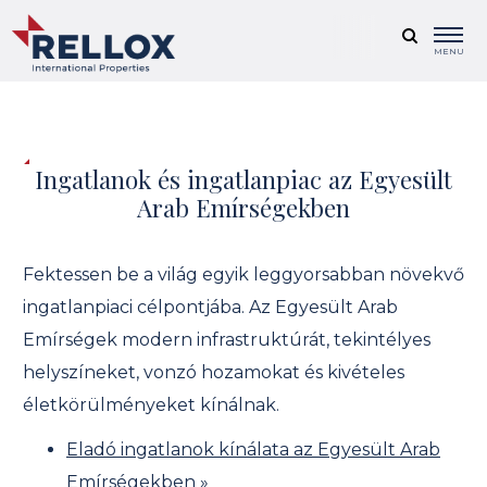
MENU
Ingatlanok és ingatlanpiac az Egyesült
Arab Emírségekben
Fektessen be a világ egyik leggyorsabban növekvő
ingatlanpiaci célpontjába. Az Egyesült Arab
Emírségek modern infrastruktúrát, tekintélyes
helyszíneket, vonzó hozamokat és kivételes
életkörülményeket kínálnak.
Eladó ingatlanok kínálata az Egyesült Arab
Emírségekben »