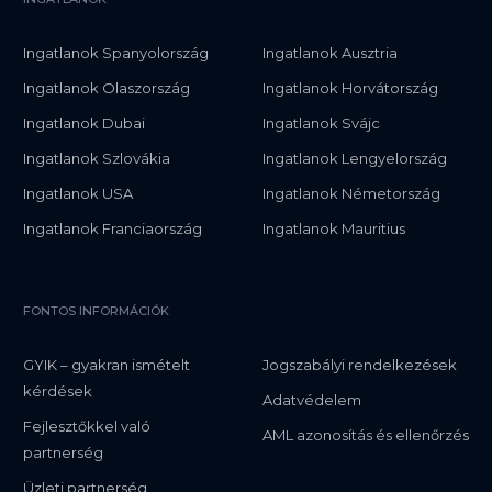
Ingatlanok Spanyolország
Ingatlanok Ausztria
Ingatlanok Olaszország
Ingatlanok Horvátország
Ingatlanok Dubai
Ingatlanok Svájc
Ingatlanok Szlovákia
Ingatlanok Lengyelország
Ingatlanok USA
Ingatlanok Németország
Ingatlanok Franciaország
Ingatlanok Mauritius
FONTOS INFORMÁCIÓK
GYIK – gyakran ismételt
Jogszabályi rendelkezések
kérdések
Adatvédelem
Fejlesztőkkel való
AML azonosítás és ellenőrzés
partnerség
Üzleti partnerség