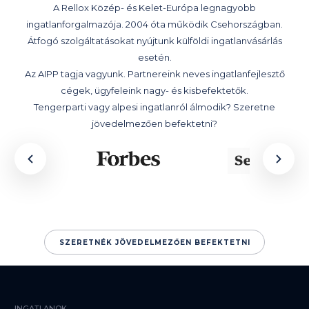
A Rellox Közép- és Kelet-Európa legnagyobb
ingatlanforgalmazója. 2004 óta működik Csehországban.
Átfogó szolgáltatásokat nyújtunk külföldi ingatlanvásárlás
esetén.
Az AIPP tagja vagyunk. Partnereink neves ingatlanfejlesztő
cégek, ügyfeleink nagy- és kisbefektetők.
Tengerparti vagy alpesi ingatlanról álmodik? Szeretne
jövedelmezően befektetni?
SZERETNÉK JÖVEDELMEZŐEN BEFEKTETNI
INGATLANOK