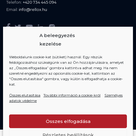
Telefon:
+420 734 445 094
Email:
info@rellox.hu
A beleegyezés
kezelése
Weboldalunk cookie-kat (sütiket) használ. Egy részük
feldolgozásához szükségünk van az Ön hozzájárulására, amelyet
Tagjai vagyunk
AIPP
az „Összes elfogadása” gombra kattintva adhat meg. Ha nem
szeretné engedélyezni az opcionális cookie-kat, kattintson az
"Összes elutasítása" gombra, vagy külön is elfogadhatja a cookie-
kat.
Összes elutasítása
További információ a cookie-król
Személyes
adatok védelme
Copyright 2006-2020 RELLOX s.r.o. - minden jog fenntartva
Összes elfogadása
Részletes beállítások