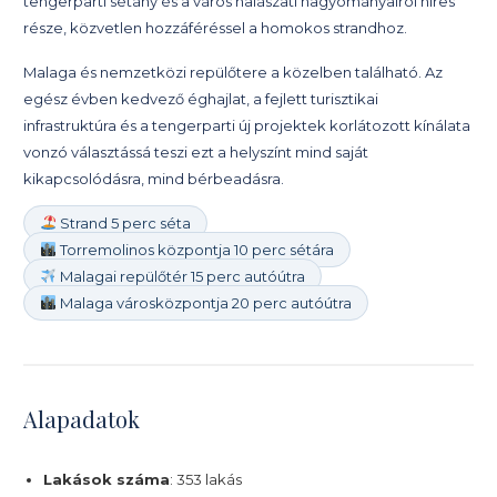
tengerparti sétány és a város halászati ​​hagyományairól híres
része, közvetlen hozzáféréssel a homokos strandhoz.
Malaga és nemzetközi repülőtere a közelben található. Az
egész évben kedvező éghajlat, a fejlett turisztikai
infrastruktúra és a tengerparti új projektek korlátozott kínálata
vonzó választássá teszi ezt a helyszínt mind saját
kikapcsolódásra, mind bérbeadásra.
Strand 5 perc séta
Torremolinos központja 10 perc sétára
Malagai repülőtér 15 perc autóútra
Malaga városközpontja 20 perc autóútra
Alapadatok
Lakások száma
: 353 lakás