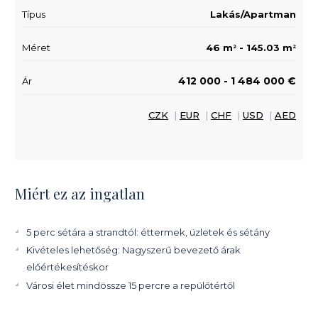
Típus
Lakás/Apartman
Méret
46 m
- 145.03 m
2
2
412 000 - 1 484 000 €
Ár
CZK
|
EUR
|
CHF
|
USD
|
AED
Miért ez az ingatlan
5 perc sétára a strandtól: éttermek, üzletek és sétány
Kivételes lehetőség: Nagyszerű bevezető árak
előértékesítéskor
Városi élet mindössze 15 percre a repülőtértől