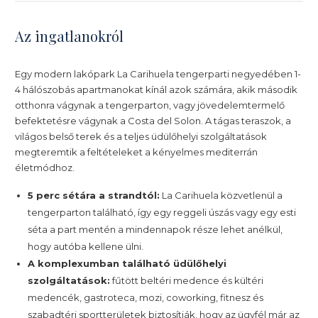
Az ingatlanokról
Egy modern lakópark La Carihuela tengerparti negyedében 1-
4 hálószobás apartmanokat kínál azok számára, akik második
otthonra vágynak a tengerparton, vagy jövedelemtermelő
befektetésre vágynak a Costa del Solon. A tágas teraszok, a
világos belső terek és a teljes üdülőhelyi szolgáltatások
megteremtik a feltételeket a kényelmes mediterrán
életmódhoz.
5 perc sétára a strandtól:
La Carihuela közvetlenül a
tengerparton található, így egy reggeli úszás vagy egy esti
séta a part mentén a mindennapok része lehet anélkül,
hogy autóba kellene ülni.
A komplexumban található üdülőhelyi
szolgáltatások:
fűtött beltéri medence és kültéri
medencék, gastroteca, mozi, coworking, fitnesz és
szabadtéri sportterületek biztosítják, hogy az ügyfél már az