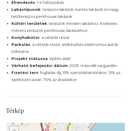
Elrendezés
: 1-4 hálószobás
Lakástípusok
: teraszos lakások, kertes lakások és nagy
tetőteraszos penthouse lakások
Kültéri területek
: teraszok minden lakáshoz, kivételes
méretű teraszok penthouse lakásokhoz
Konyhabútor
: a vételár része
Parkolás
: a vételár része, előkészítés elektromos autók
töltésére
Projekt státusza
: építés alatt
Várható befejezési dátum
: 2029. második negyedév
Fizetési terv
: foglalási díj, 15% szerződéskötéskor, 15% az
építkezés során, 70% az átadáskor
Térkép
+