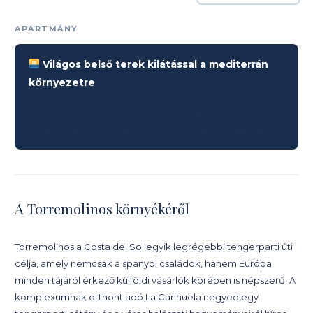
APARTMÁNY
Világos belső terek kilátással a mediterrán
környezetre
Az 1-4 hálószobás apartmanok tágas teraszokkal,
prémium anyagokkal és aerotermikus rendszerrel
rendelkeznek az egész éves kényelem érdekében.
A Torremolinos környékéről
Torremolinos a Costa del Sol egyik legrégebbi tengerparti úti
célja, amely nemcsak a spanyol családok, hanem Európa
minden tájáról érkező külföldi vásárlók körében is népszerű. A
komplexumnak otthont adó La Carihuela negyed egy