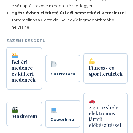
első naptól kezdve mindent kéznél legyen.
Egész évben elérhető úti cél nemzetközi kereslettel:
Torremolinos a Costa del Sol egyik legmegbízhatóbb
helyszíne.
ZÁZEMÍ RESORTU
Beltéri
medence
Fitnesz- és
és kültéri
sportterületek
Gastroteca
medencék
2 garázshely
elektromos
Moziterem
jármű
Coworking
előkészítéssel