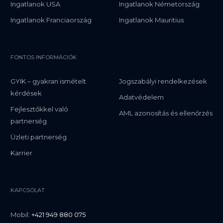
Ingatlanok USA
Ingatlanok Németország
Ingatlanok Franciaország
Ingatlanok Mauritius
FONTOS INFORMÁCIÓK
GYIK – gyakran ismételt
Jogszabályi rendelkezések
kérdések
Adatvédelem
Fejlesztőkkel való
AML azonosítás és ellenőrzés
partnerség
Üzleti partnerség
Karrier
KAPCSOLAT
Mobil:
+421 949 880 075