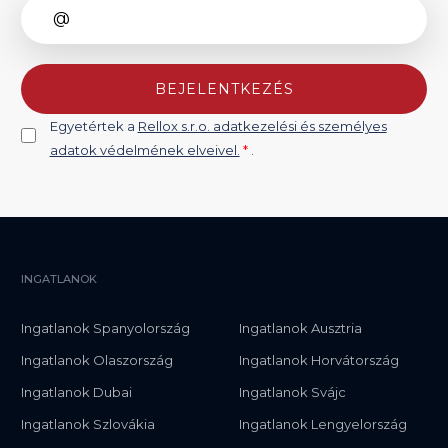
BEJELENTKEZÉS
Egyetértek a
Rellox s.r.o. adatkezelési és személyes
adatok védelmének elveivel.
*
.
INGATLANOK
Ingatlanok Spanyolország
Ingatlanok Ausztria
Ingatlanok Olaszország
Ingatlanok Horvátország
Ingatlanok Dubai
Ingatlanok Svájc
Ingatlanok Szlovákia
Ingatlanok Lengyelország