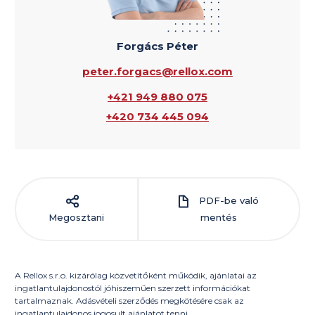
Forgács Péter
peter.forgacs@rellox.com
+421 949 880 075
+420 734 445 094
PDF-be való
Megosztani
mentés
A Rellox s.r.o. kizárólag közvetítőként működik, ajánlatai az
ingatlantulajdonostól jóhiszeműen szerzett információkat
tartalmaznak. Adásvételi szerződés megkötésére csak az
ingatlantulajdonos jogosult ajánlatot tenni.