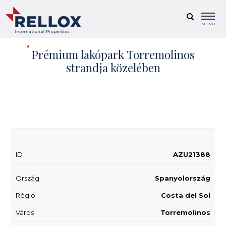
MENU
Prémium lakópark Torremolinos
strandja közelében
+ 3
ELŐÉRTÉKESÍTÉS
ID
AZU21388
Ország
Spanyolország
Régió
Costa del Sol
Város
Torremolinos