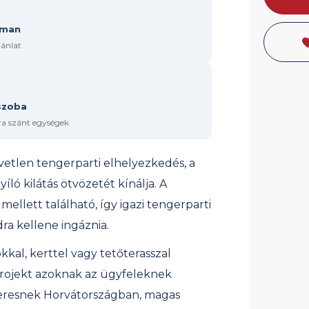
tman
jánlat
szoba
tra szánt egységek
etlen tengerparti elhelyezkedés, a
ló kilátás ötvözetét kínálja. A
mellett található, így igazi tengerparti
dra kellene ingáznia.
kkal, kerttel vagy tetőterasszal
rojekt azoknak az ügyfeleknek
t keresnek Horvátországban, magas