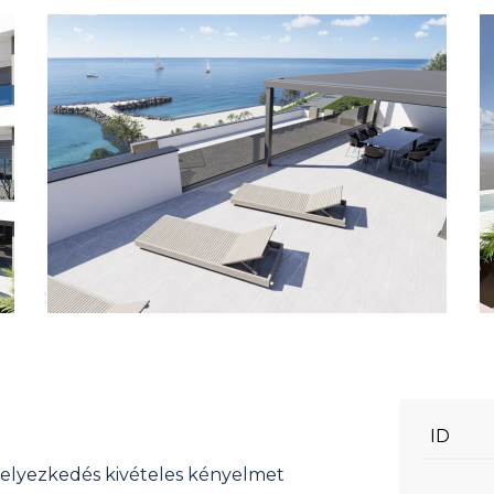
ID
helyezkedés kivételes kényelmet