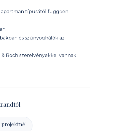
a apartman típusától függően.
an.
zobákban és szúnyoghálók az
y & Boch szerelvényekkel vannak
strandtól
 projektnél