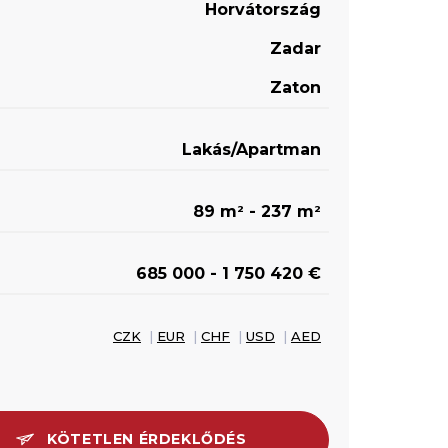
Horvátország
Zadar
Zaton
Lakás/Apartman
89 m
- 237 m
2
2
685 000 - 1 750 420 €
CZK
|
EUR
|
CHF
|
USD
|
AED
KÖTETLEN ÉRDEKLŐDÉS