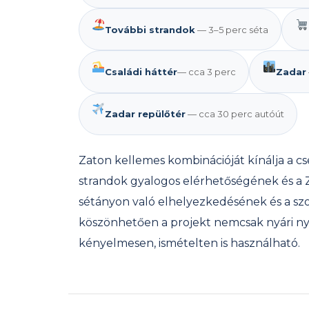
További strandok
— 3–5 perc séta
Családi háttér
— cca 3 perc
Zadar
Zadar repülőtér
— cca 30 perc autóút
Zaton kellemes kombinációját kínálja a c
strandok gyalogos elérhetőségének és a Z
sétányon való elhelyezkedésének és a sz
köszönhetően a projekt nemcsak nyári ny
kényelmesen, ismételten is használható.