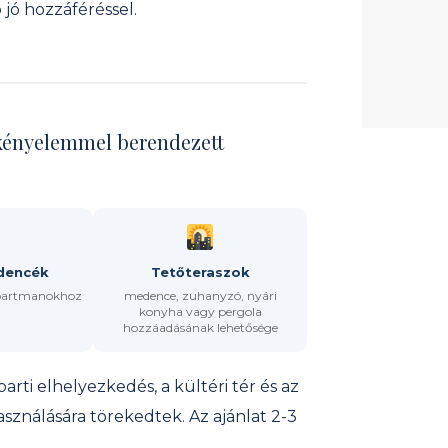
 jó hozzáféréssel.
i kényelemmel berendezett
dencék
Tetőteraszok
 apartmanokhoz
medence, zuhanyzó, nyári
konyha vagy pergola
hozzáadásának lehetősége
rti elhelyezkedés, a kültéri tér és az
használására törekedtek. Az ajánlat 2-3