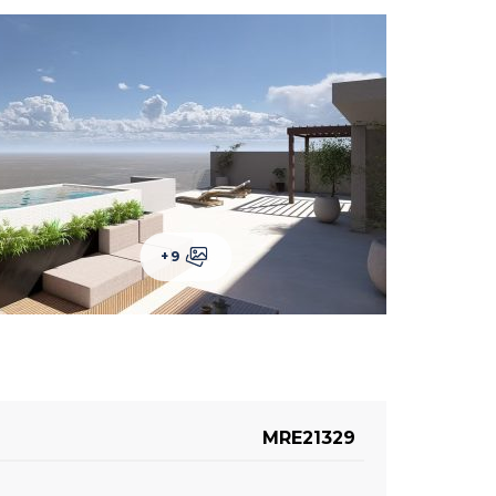
+9
MRE21329