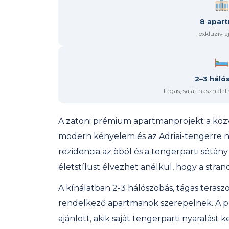
8 apar
exkluzív a
2–3 háló
tágas, saját használa
A zatoni prémium apartmanprojekt a közv
modern kényelem és az Adriai-tengerre nyí
rezidencia az öböl és a tengerparti sétány 
életstílust élvezhet anélkül, hogy a stran
A kínálatban 2-3 hálószobás, tágas teraszo
rendelkező apartmanok szerepelnek. A p
ajánlott, akik saját tengerparti nyaralás