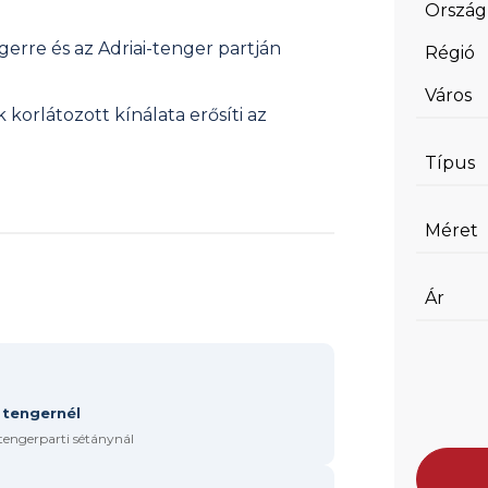
Ország
gerre és az Adriai-tenger partján
Régió
Város
korlátozott kínálata erősíti az
Típus
Méret
Ár
 tengernél
 tengerparti sétánynál