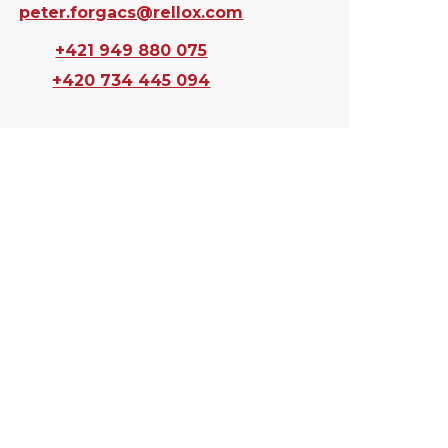
peter.forgacs@rellox.com
+421 949 880 075
+420 734 445 094