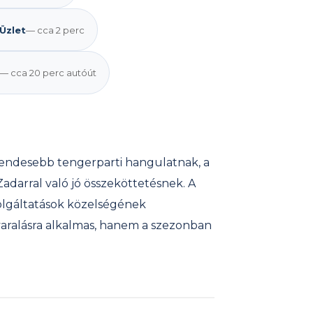
Üzlet
— cca 2 perc
— cca 20 perc autóút
sendesebb tengerparti hangulatnak, a
adarral való jó összeköttetésnek. A
olgáltatások közelségének
aralásra alkalmas, hanem a szezonban