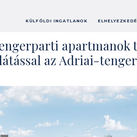
KÜLFÖLDI INGATLANOK
ELHELYEZKED
ngerparti apartmanok t
látással az Adriai-tenge