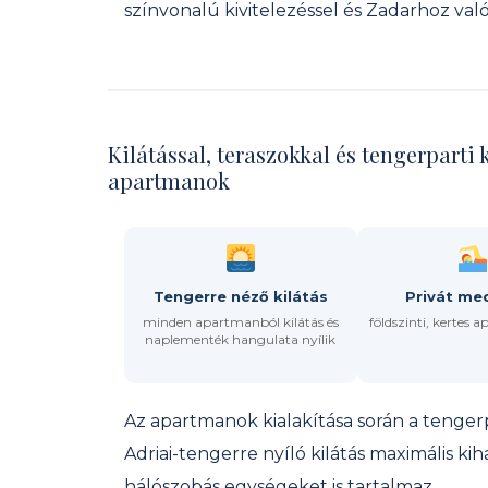
színvonalú kivitelezéssel és Zadarhoz való
Kilátással, teraszokkal és tengerpart
apartmanok
Tengerre néző kilátás
Privát me
minden apartmanból kilátás és
földszinti, kertes
naplementék hangulata nyílik
Az apartmanok kialakítása során a tengerpa
Adriai-tengerre nyíló kilátás maximális ki
hálószobás egységeket is tartalmaz.